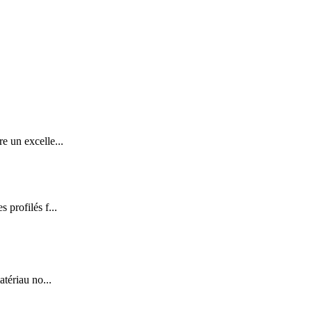
e un excelle...
 profilés f...
tériau no...