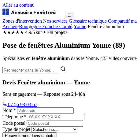
Aller au contenu
Annuaire Fenêtres
.fr
☰
Zones d'intervention
Nos services
Glossaire technique
Comparatif ma
Accueil
›
Bourgogne-Franche-Comté
›
Yonne
›
Fenêtre aluminium
★★★★★
4.9/5 sur +108 projets
Pose de fenêtres Aluminium Yonne (89)
Spécialistes en
fenêtre aluminium
dans le Yonne. 423 villes couvertes
Devis Fenêtre aluminium — Yonne
Sans engagement — Réponse sous 24-48h
07 56 93 03 67
Nom *
Téléphone *
Code postal
Type de projet
Recevoir mes devis gratuits