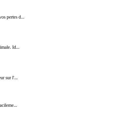
os pertes d...
male. Id...
r sur l'...
acileme...