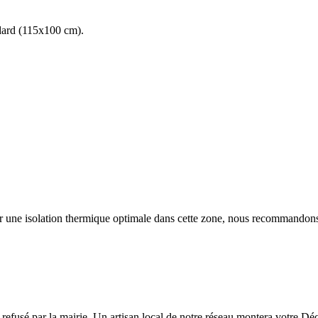
andard (115x100 cm).
r une isolation thermique optimale dans cette zone, nous recommando
e refusé par la mairie. Un artisan local de notre réseau montera votre D