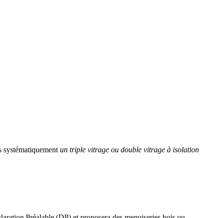
ns systématiquement
un triple vitrage ou double vitrage à isolation
éclaration Préalable (DP) et proposera des menuiseries bois ou