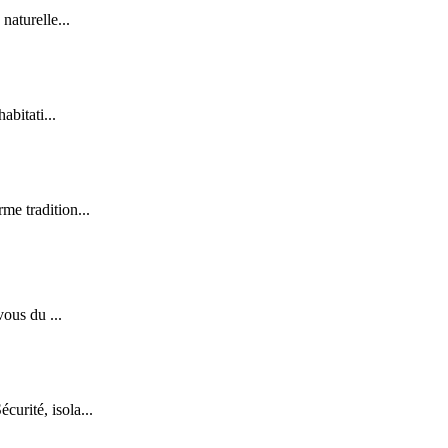
naturelle...
abitati...
me tradition...
vous du ...
urité, isola...