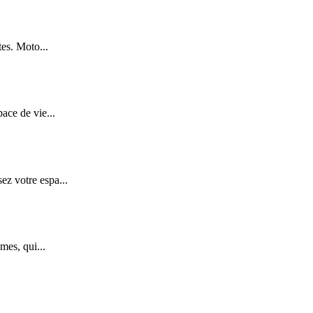
tes. Moto...
ace de vie...
z votre espa...
mes, qui...