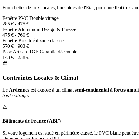
Fourchettes de prix locales, hors aides de l'État, pour une fenêtre st
Fenêtre PVC
Double vitrage
285 € - 475 €
Fenêtre Aluminium
Design & Finesse
475 € - 760 €
Fenêtre Bois
Idéal zone classée
570 € - 903 €
Pose Artisan RGE
Garantie décennale
143 € - 238 €
🏛️
Contraintes Locales & Climat
Le
Ardennes
est exposé à un climat
semi-continental à fortes ampl
triple vitrage
.
⚠️
Bâtiments de France (ABF)
Si votre logement est situé en périmètre classé, le PVC blanc peut êtr
aluminium conformes au PLU.