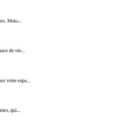
tes. Moto...
ace de vie...
z votre espa...
mes, qui...