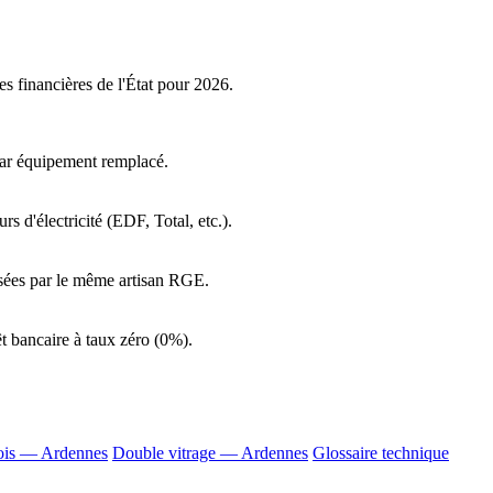
es financières de l'État pour 2026.
par équipement remplacé.
s d'électricité (EDF, Total, etc.).
lisées par le même artisan RGE.
t bancaire à taux zéro (0%).
ois — Ardennes
Double vitrage — Ardennes
Glossaire technique