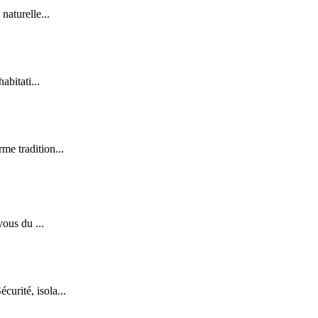
naturelle...
abitati...
me tradition...
vous du ...
urité, isola...