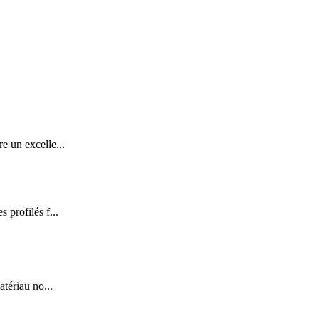
e un excelle...
 profilés f...
tériau no...