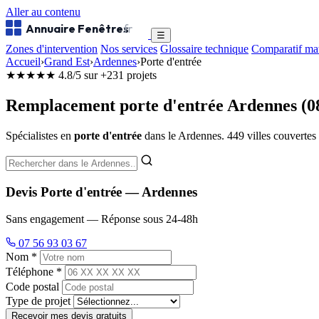
Aller au contenu
Annuaire Fenêtres
.fr
☰
Zones d'intervention
Nos services
Glossaire technique
Comparatif ma
Accueil
›
Grand Est
›
Ardennes
›
Porte d'entrée
★★★★★
4.8/5 sur +231 projets
Remplacement porte d'entrée Ardennes (0
Spécialistes en
porte d'entrée
dans le Ardennes. 449 villes couvertes pa
Devis Porte d'entrée — Ardennes
Sans engagement — Réponse sous 24-48h
07 56 93 03 67
Nom *
Téléphone *
Code postal
Type de projet
Recevoir mes devis gratuits