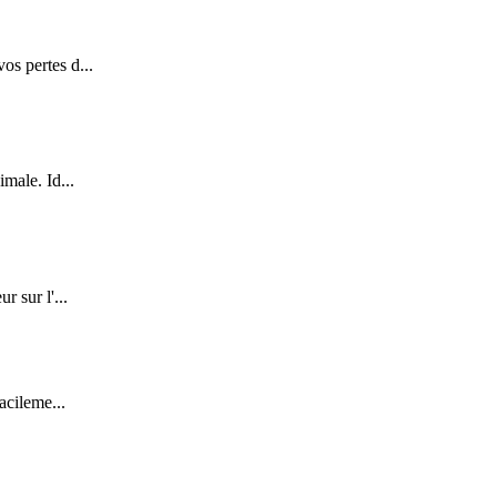
os pertes d...
male. Id...
r sur l'...
acileme...