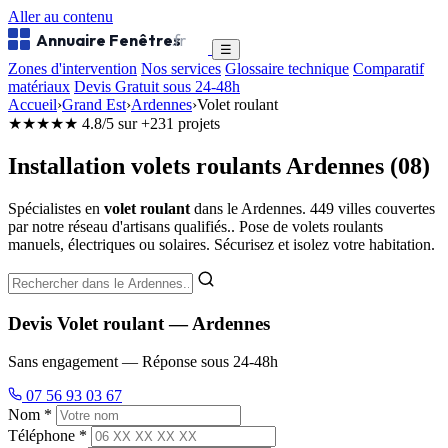
Aller au contenu
Annuaire Fenêtres
.fr
☰
Zones d'intervention
Nos services
Glossaire technique
Comparatif
matériaux
Devis Gratuit sous 24-48h
Accueil
›
Grand Est
›
Ardennes
›
Volet roulant
★★★★★
4.8/5 sur +231 projets
Installation volets roulants Ardennes (08)
Spécialistes en
volet roulant
dans le Ardennes. 449 villes couvertes
par notre réseau d'artisans qualifiés.. Pose de volets roulants
manuels, électriques ou solaires. Sécurisez et isolez votre habitation.
Devis Volet roulant — Ardennes
Sans engagement — Réponse sous 24-48h
07 56 93 03 67
Nom *
Téléphone *