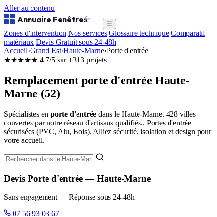
Aller au contenu
Annuaire Fenêtres
.fr
☰
Zones d'intervention
Nos services
Glossaire technique
Comparatif
matériaux
Devis Gratuit sous 24-48h
Accueil
›
Grand Est
›
Haute-Marne
›
Porte d'entrée
★★★★★
4.7/5 sur +313 projets
Remplacement porte d'entrée Haute-
Marne (52)
Spécialistes en
porte d'entrée
dans le Haute-Marne. 428 villes
couvertes par notre réseau d'artisans qualifiés.. Portes d'entrée
sécurisées (PVC, Alu, Bois). Alliez sécurité, isolation et design pour
votre accueil.
Devis Porte d'entrée — Haute-Marne
Sans engagement — Réponse sous 24-48h
07 56 93 03 67