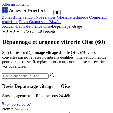
Aller au contenu
Annuaire Fenêtres
.fr
☰
Zones d'intervention
Nos services
Glossaire technique
Comparatif
matériaux
Devis Gratuit sous 24-48h
Accueil
›
Hauts-de-France
›
Oise
›
Dépannage vitrage
★★★★★
4.8/5 sur +184 projets
Dépannage et urgence vitrerie Oise (60)
Spécialistes en
dépannage vitrage
dans le Oise. 679 villes
couvertes par notre réseau d'artisans qualifiés.. Intervention rapide
pour vitrage cassé. Remplacement en urgence et mise en sécurité de
vos ouvertures.
Devis Dépannage vitrage — Oise
Sans engagement — Réponse sous 24-48h
07 56 93 03 67
Nom *