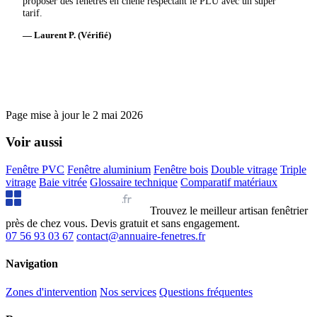
proposer des fenêtres en chêne respectant le PLU avec un super
tarif.
— Laurent P. (Vérifié)
Page mise à jour le
2 mai 2026
Voir aussi
Fenêtre PVC
Fenêtre aluminium
Fenêtre bois
Double vitrage
Triple
vitrage
Baie vitrée
Glossaire technique
Comparatif matériaux
Annuaire Fenêtres
.fr
Trouvez le meilleur artisan fenêtrier
près de chez vous. Devis gratuit et sans engagement.
07 56 93 03 67
contact@annuaire-fenetres.fr
Navigation
Zones d'intervention
Nos services
Questions fréquentes