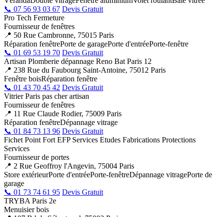
Véranda
Double vitrage
Fenêtre aluminium
Volet roulant
Baie vitrée
📞 07 56 93 03 67
Devis Gratuit
Pro Tech Fermeture
Fournisseur de fenêtres
📍 50 Rue Cambronne, 75015 Paris
Réparation fenêtre
Porte de garage
Porte d'entrée
Porte-fenêtre
📞 01 69 53 19 70
Devis Gratuit
Artisan Plomberie dépannage Reno Bat Paris 12
📍 238 Rue du Faubourg Saint-Antoine, 75012 Paris
Fenêtre bois
Réparation fenêtre
📞 01 43 70 45 42
Devis Gratuit
Vitrier Paris pas cher artisan
Fournisseur de fenêtres
📍 11 Rue Claude Rodier, 75009 Paris
Réparation fenêtre
Dépannage vitrage
📞 01 84 73 13 96
Devis Gratuit
Fichet Point Fort EFP Services Etudes Fabrications Protections
Services
Fournisseur de portes
📍 2 Rue Geoffroy l'Angevin, 75004 Paris
Store extérieur
Porte d'entrée
Porte-fenêtre
Dépannage vitrage
Porte de
garage
📞 01 73 74 61 95
Devis Gratuit
TRYBA Paris 2e
Menuisier bois