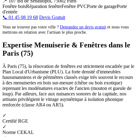
📍 107 Bd de Sébastopol, 75002 Paris
Fenêtre bois
Réparation fenêtre
Fenêtre PVC
Porte de garage
Porte
d'entrée
📞 01 45 08 19 68
Devis Gratuit
Vous ne trouvez pas votre ville ?
Demandez un devis gratuit
et nous vous
mettrons en relation avec l'artisan le plus proche.
Expertise Menuiserie & Fenêtres dans le
Paris (75)
À Paris (75), la rénovation de fenêtres est strictement encadrée par le
Plan Local d'Urbanisme (PLU). La forte densité d'immeubles
haussmanniens et de périmètres classés exige très souvent le recours
à des menuiseries en bois sur-mesure (chêne ou bois exotique)
reprenant les modénatures exactes de l'ancien (mouton et gueule de
loup). Par ailleurs, face aux nuisances sonores de la capitale, nos
artisans privilégient le vitrage asymétrique à isolation phonique
renforcée (classe AR4 ou AR5).
✓
Certifié RGE
✓
Norme CEKAL