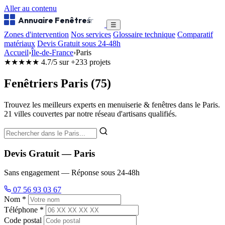
Aller au contenu
Annuaire Fenêtres
.fr
☰
Zones d'intervention
Nos services
Glossaire technique
Comparatif
matériaux
Devis Gratuit sous 24-48h
Accueil
›
Île-de-France
›
Paris
★★★★★
4.7/5 sur +233 projets
Fenêtriers Paris (75)
Trouvez les meilleurs experts en menuiserie & fenêtres dans le Paris.
21 villes couvertes par notre réseau d'artisans qualifiés.
Devis Gratuit — Paris
Sans engagement — Réponse sous 24-48h
07 56 93 03 67
Nom *
Téléphone *
Code postal