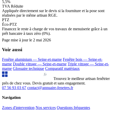
5,5%
TVA Réduite
Appliquée directement sur le devis si la fourniture et la pose sont
réalisées par le même artisan RGE.
PTZ
Éco-PTZ
Financez le reste à charge de vos travaux de menuiserie grâce à un
prêt bancaire à taux zéro (0%).
Page mise à jour le
2 mai 2026
Voir aussi
Fenêtre aluminium — Seine-et-marne
Fenêtre bois — Seine-et-
marne
Double vitrage — Seine-et-marne
Triple vitrage — Seine-et-
marne
Glossaire technique
Comparatif matériaux
Annuaire Fenêtres
.fr
Trouvez le meilleur artisan fenêtrier
près de chez vous. Devis gratuit et sans engagement.
07 56 93 03 67
contact@annuaire-fenetres.fr
Navigation
Zones d'intervention
Nos services
Questions fréquentes