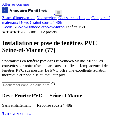
Aller au contenu
Annuaire Fenêtres
.fr
☰
Zones d'intervention
Nos services
Glossaire technique
Comparatif
matériaux
Devis Gratuit sous 24-48h
Accueil
›
Île-de-France
›
Seine-et-Marne
›
Fenêtre PVC
★★★★★
4.8/5 sur +112 projets
Installation et pose de fenêtres PVC
Seine-et-Marne (77)
Spécialistes en
fenêtre pvc
dans le Seine-et-Marne. 507 villes
couvertes par notre réseau d'artisans qualifiés.. Remplacement de
fenêtres PVC sur mesure. Le PVC offre une excellente isolation
thermique et phonique au meilleur prix.
Devis Fenêtre PVC — Seine-et-Marne
Sans engagement — Réponse sous 24-48h
07 56 93 03 67