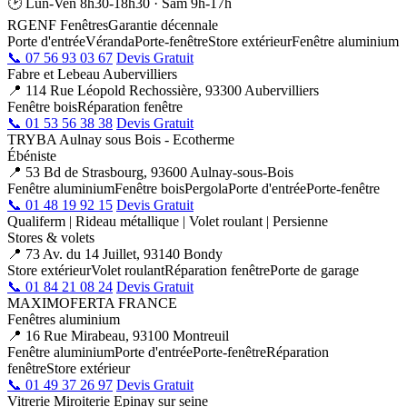
🕑 Lun-Ven 8h30-18h30 · Sam 9h-17h
RGE
NF Fenêtres
Garantie décennale
Porte d'entrée
Véranda
Porte-fenêtre
Store extérieur
Fenêtre aluminium
📞 07 56 93 03 67
Devis Gratuit
Fabre et Lebeau Aubervilliers
📍 114 Rue Léopold Rechossière, 93300 Aubervilliers
Fenêtre bois
Réparation fenêtre
📞 01 53 56 38 38
Devis Gratuit
TRYBA Aulnay sous Bois - Ecotherme
Ébéniste
📍 53 Bd de Strasbourg, 93600 Aulnay-sous-Bois
Fenêtre aluminium
Fenêtre bois
Pergola
Porte d'entrée
Porte-fenêtre
📞 01 48 19 92 15
Devis Gratuit
Qualiferm | Rideau métallique | Volet roulant | Persienne
Stores & volets
📍 73 Av. du 14 Juillet, 93140 Bondy
Store extérieur
Volet roulant
Réparation fenêtre
Porte de garage
📞 01 84 21 08 24
Devis Gratuit
MAXIMOFERTA FRANCE
Fenêtres aluminium
📍 16 Rue Mirabeau, 93100 Montreuil
Fenêtre aluminium
Porte d'entrée
Porte-fenêtre
Réparation
fenêtre
Store extérieur
📞 01 49 37 26 97
Devis Gratuit
Vitrerie Miroiterie Epinay sur seine