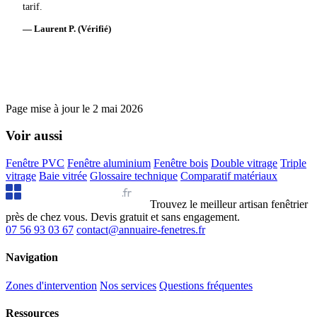
tarif.
— Laurent P. (Vérifié)
Page mise à jour le
2 mai 2026
Voir aussi
Fenêtre PVC
Fenêtre aluminium
Fenêtre bois
Double vitrage
Triple
vitrage
Baie vitrée
Glossaire technique
Comparatif matériaux
Annuaire Fenêtres
.fr
Trouvez le meilleur artisan fenêtrier
près de chez vous. Devis gratuit et sans engagement.
07 56 93 03 67
contact@annuaire-fenetres.fr
Navigation
Zones d'intervention
Nos services
Questions fréquentes
Ressources