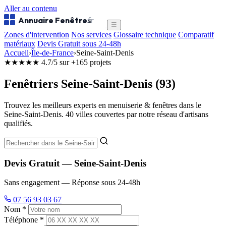
Aller au contenu
Annuaire Fenêtres
.fr
☰
Zones d'intervention
Nos services
Glossaire technique
Comparatif
matériaux
Devis Gratuit sous 24-48h
Accueil
›
Île-de-France
›
Seine-Saint-Denis
★★★★★
4.7/5 sur +165 projets
Fenêtriers Seine-Saint-Denis (93)
Trouvez les meilleurs experts en menuiserie & fenêtres dans le
Seine-Saint-Denis. 40 villes couvertes par notre réseau d'artisans
qualifiés.
Devis Gratuit — Seine-Saint-Denis
Sans engagement — Réponse sous 24-48h
07 56 93 03 67
Nom *
Téléphone *