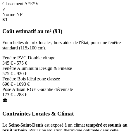
Classement A*E*V
✓
Norme NF
💶
Coût estimatif au m² (93)
Fourchettes de prix locales, hors aides de l'État, pour une fenêtre
standard (115x100 cm).
Fenêtre PVC
Double vitrage
345 € - 575 €
Fenêtre Aluminium
Design & Finesse
575 € - 920 €
Fenêtre Bois
Idéal zone classée
690 € - 1093 €
Pose Artisan RGE
Garantie décennale
173 € - 288 €
🏛️
Contraintes Locales & Climat
Le
Seine-Saint-Denis
est exposé à un climat
tempéré et soumis au
bruit urbain
. Pour une isolation thermique optimale dans cette