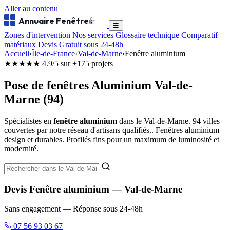
Aller au contenu
Annuaire Fenêtres
.fr
☰
Zones d'intervention
Nos services
Glossaire technique
Comparatif
matériaux
Devis Gratuit sous 24-48h
Accueil
›
Île-de-France
›
Val-de-Marne
›
Fenêtre aluminium
★★★★★
4.9/5 sur +175 projets
Pose de fenêtres Aluminium Val-de-
Marne (94)
Spécialistes en
fenêtre aluminium
dans le Val-de-Marne. 94 villes
couvertes par notre réseau d'artisans qualifiés.. Fenêtres aluminium
design et durables. Profilés fins pour un maximum de luminosité et
modernité.
Devis Fenêtre aluminium — Val-de-Marne
Sans engagement — Réponse sous 24-48h
07 56 93 03 67