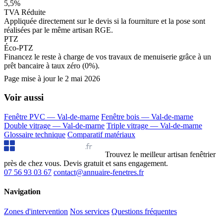
5,5%
TVA Réduite
Appliquée directement sur le devis si la fourniture et la pose sont
réalisées par le même artisan RGE.
PTZ
Éco-PTZ
Financez le reste à charge de vos travaux de menuiserie grâce à un
prêt bancaire à taux zéro (0%).
Page mise à jour le
2 mai 2026
Voir aussi
Fenêtre PVC — Val-de-marne
Fenêtre bois — Val-de-marne
Double vitrage — Val-de-marne
Triple vitrage — Val-de-marne
Glossaire technique
Comparatif matériaux
Annuaire Fenêtres
.fr
Trouvez le meilleur artisan fenêtrier
près de chez vous. Devis gratuit et sans engagement.
07 56 93 03 67
contact@annuaire-fenetres.fr
Navigation
Zones d'intervention
Nos services
Questions fréquentes