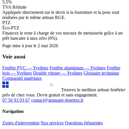
5,5%
TVA Réduite
Appliquée directement sur le devis si la fourniture et la pose sont
réalisées par le même artisan RGE.
PTZ
Éco-PTZ
Financez le reste à charge de vos travaux de menuiserie grâce à un
prêt bancaire à taux zéro (0%).
Page mise à jour le
2 mai 2026
Voir aussi
Fenêtre PVC — Yvelines
Fenêtre aluminium — Yvelines
Fenêtre
bois — Yvelines
Double vitrage — Yvelines
Glossaire technique
Comparatif matériaux
Annuaire Fenêtres
.fr
Trouvez le meilleur artisan fenêtrier
près de chez vous. Devis gratuit et sans engagement.
07 56 93 03 67
contact@annuaire-fenetres.fr
Navigation
Zones d'intervention
Nos services
Questions fréquentes