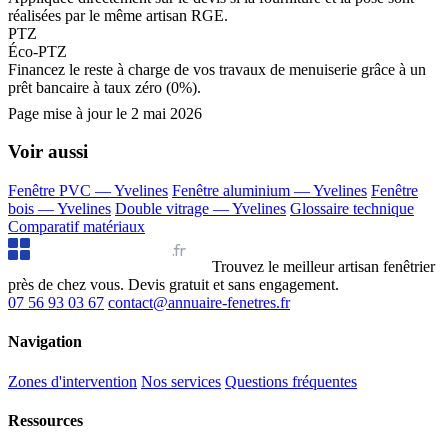
réalisées par le même artisan RGE.
PTZ
Éco-PTZ
Financez le reste à charge de vos travaux de menuiserie grâce à un
prêt bancaire à taux zéro (0%).
Page mise à jour le
2 mai 2026
Voir aussi
Fenêtre PVC — Yvelines
Fenêtre aluminium — Yvelines
Fenêtre
bois — Yvelines
Double vitrage — Yvelines
Glossaire technique
Comparatif matériaux
Annuaire Fenêtres
.fr
Trouvez le meilleur artisan fenêtrier
près de chez vous. Devis gratuit et sans engagement.
07 56 93 03 67
contact@annuaire-fenetres.fr
Navigation
Zones d'intervention
Nos services
Questions fréquentes
Ressources