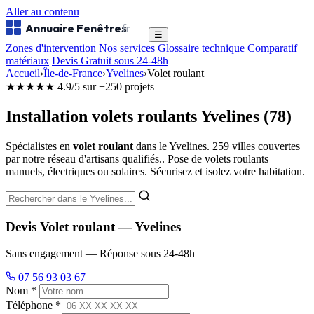
Aller au contenu
Annuaire Fenêtres
.fr
☰
Zones d'intervention
Nos services
Glossaire technique
Comparatif
matériaux
Devis Gratuit sous 24-48h
Accueil
›
Île-de-France
›
Yvelines
›
Volet roulant
★★★★★
4.9/5 sur +250 projets
Installation volets roulants Yvelines (78)
Spécialistes en
volet roulant
dans le Yvelines. 259 villes couvertes
par notre réseau d'artisans qualifiés.. Pose de volets roulants
manuels, électriques ou solaires. Sécurisez et isolez votre habitation.
Devis Volet roulant — Yvelines
Sans engagement — Réponse sous 24-48h
07 56 93 03 67
Nom *
Téléphone *