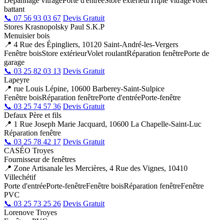
Dépannage vitrage
Porte d'entrée
Store extérieur
Triple vitrage
Volet
battant
📞 07 56 93 03 67
Devis Gratuit
Stores Krasnopolsky Paul S.K.P
Menuisier bois
📍 4 Rue des Épingliers, 10120 Saint-André-les-Vergers
Fenêtre bois
Store extérieur
Volet roulant
Réparation fenêtre
Porte de
garage
📞 03 25 82 03 13
Devis Gratuit
Lapeyre
📍 rue Louis Lépine, 10600 Barberey-Saint-Sulpice
Fenêtre bois
Réparation fenêtre
Porte d'entrée
Porte-fenêtre
📞 03 25 74 57 36
Devis Gratuit
Defaux Père et fils
📍 1 Rue Joseph Marie Jacquard, 10600 La Chapelle-Saint-Luc
Réparation fenêtre
📞 03 25 78 42 17
Devis Gratuit
CASÉO Troyes
Fournisseur de fenêtres
📍 Zone Artisanale les Mercières, 4 Rue des Vignes, 10410
Villechétif
Porte d'entrée
Porte-fenêtre
Fenêtre bois
Réparation fenêtre
Fenêtre
PVC
📞 03 25 73 25 26
Devis Gratuit
Lorenove Troyes