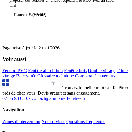
proposer des fenêtres en chêne respectant le PLU avec un super
tarif.
— Laurent P. (Vérifié)
Page mise à jour le
2 mai 2026
Voir aussi
Fenêtre PVC
Fenêtre aluminium
Fenêtre bois
Double vitrage
Triple
vitrage
Baie vitrée
Glossaire technique
Comparatif matériaux
Annuaire Fenêtres
.fr
Trouvez le meilleur artisan fenêtrier
près de chez vous. Devis gratuit et sans engagement.
07 56 93 03 67
contact@annuaire-fenetres.fr
Navigation
Zones d'intervention
Nos services
Questions fréquentes