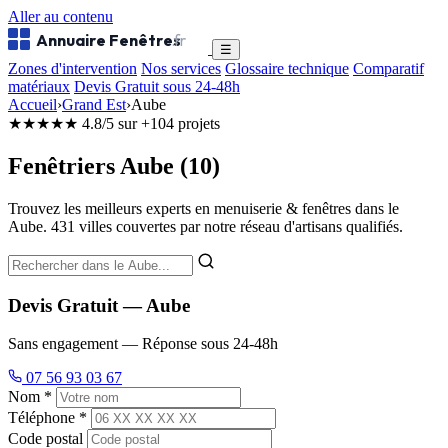
Aller au contenu
Annuaire Fenêtres
.fr
☰
Zones d'intervention
Nos services
Glossaire technique
Comparatif
matériaux
Devis Gratuit sous 24-48h
Accueil
›
Grand Est
›
Aube
★★★★★
4.8/5 sur +104 projets
Fenêtriers Aube (10)
Trouvez les meilleurs experts en menuiserie & fenêtres dans le
Aube. 431 villes couvertes par notre réseau d'artisans qualifiés.
Devis Gratuit — Aube
Sans engagement — Réponse sous 24-48h
07 56 93 03 67
Nom *
Téléphone *
Code postal