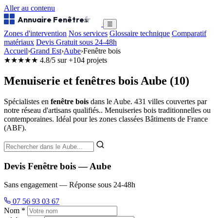
Aller au contenu
Annuaire Fenêtres
.fr
☰
Zones d'intervention
Nos services
Glossaire technique
Comparatif
matériaux
Devis Gratuit sous 24-48h
Accueil
›
Grand Est
›
Aube
›
Fenêtre bois
★★★★★
4.8/5 sur +104 projets
Menuiserie et fenêtres bois Aube (10)
Spécialistes en
fenêtre bois
dans le Aube. 431 villes couvertes par
notre réseau d'artisans qualifiés.. Menuiseries bois traditionnelles ou
contemporaines. Idéal pour les zones classées Bâtiments de France
(ABF).
Devis Fenêtre bois — Aube
Sans engagement — Réponse sous 24-48h
07 56 93 03 67
Nom *