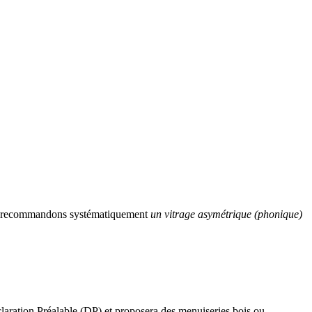
ous recommandons systématiquement
un vitrage asymétrique (phonique)
éclaration Préalable (DP) et proposera des menuiseries bois ou