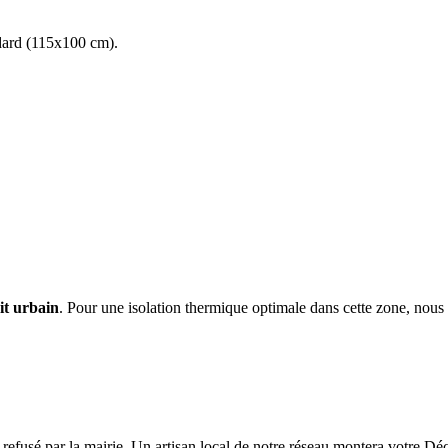
andard (115x100 cm).
it urbain
. Pour une isolation thermique optimale dans cette zone, n
e refusé par la mairie. Un artisan local de notre réseau montera votre D