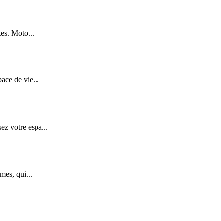
tes. Moto...
ace de vie...
z votre espa...
mes, qui...