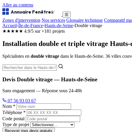
Aller au contenu
Annuaire Fenêtres
.fr
☰
Zones d'intervention
Nos services
Glossaire technique
Comparatif ma
Accueil
›
Île-de-France
›
Hauts-de-Seine
›
Double vitrage
★★★★★
4.9/5 sur +181 projets
Installation double et triple vitrage Hauts-
Spécialistes en
double vitrage
dans le Hauts-de-Seine. 36 villes couve
Devis Double vitrage — Hauts-de-Seine
Sans engagement — Réponse sous 24-48h
07 56 93 03 67
Nom *
Téléphone *
Code postal
Type de projet
Recevoir mes devis gratuits