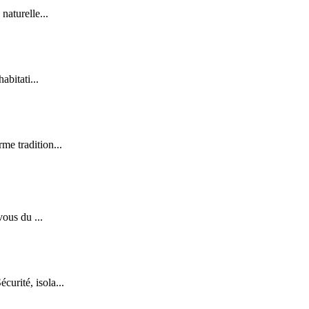
naturelle...
abitati...
me tradition...
vous du ...
urité, isola...