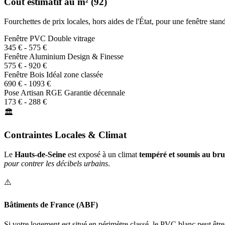
Coût estimatif au m² (92)
Fourchettes de prix locales, hors aides de l'État, pour une fenêtre st
Fenêtre PVC
Double vitrage
345 € - 575 €
Fenêtre Aluminium
Design & Finesse
575 € - 920 €
Fenêtre Bois
Idéal zone classée
690 € - 1093 €
Pose Artisan RGE
Garantie décennale
173 € - 288 €
🏛️
Contraintes Locales & Climat
Le
Hauts-de-Seine
est exposé à un climat
tempéré et soumis au bru
pour contrer les décibels urbains
.
⚠️
Bâtiments de France (ABF)
Si votre logement est situé en périmètre classé, le PVC blanc peut êtr