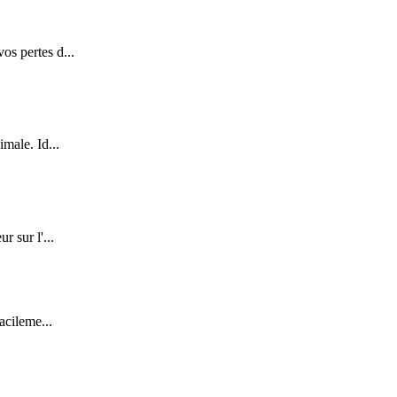
os pertes d...
male. Id...
r sur l'...
acileme...