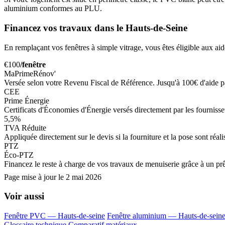
aluminium conformes au PLU.
Financez vos travaux dans le Hauts-de-Seine
En remplaçant vos fenêtres à simple vitrage, vous êtes éligible aux aid
€100
/fenêtre
MaPrimeRénov'
Versée selon votre Revenu Fiscal de Référence. Jusqu'à 100€ d'aide 
CEE
Prime Énergie
Certificats d'Économies d'Énergie versés directement par les fournisseur
5,5%
TVA Réduite
Appliquée directement sur le devis si la fourniture et la pose sont réa
PTZ
Éco-PTZ
Financez le reste à charge de vos travaux de menuiserie grâce à un prê
Page mise à jour le
2 mai 2026
Voir aussi
Fenêtre PVC — Hauts-de-seine
Fenêtre aluminium — Hauts-de-sein
Glossaire technique
Comparatif matériaux