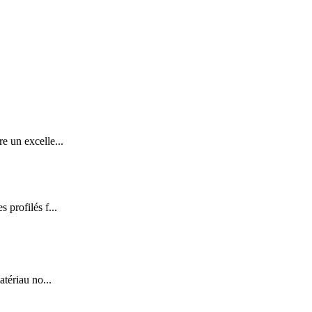
e un excelle...
 profilés f...
tériau no...