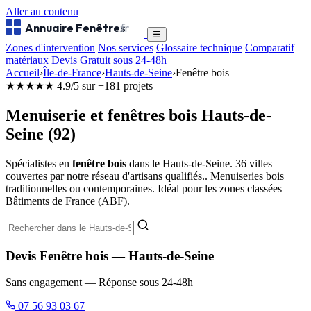
Aller au contenu
Annuaire Fenêtres
.fr
☰
Zones d'intervention
Nos services
Glossaire technique
Comparatif
matériaux
Devis Gratuit sous 24-48h
Accueil
›
Île-de-France
›
Hauts-de-Seine
›
Fenêtre bois
★★★★★
4.9/5 sur +181 projets
Menuiserie et fenêtres bois Hauts-de-
Seine (92)
Spécialistes en
fenêtre bois
dans le Hauts-de-Seine. 36 villes
couvertes par notre réseau d'artisans qualifiés.. Menuiseries bois
traditionnelles ou contemporaines. Idéal pour les zones classées
Bâtiments de France (ABF).
Devis Fenêtre bois — Hauts-de-Seine
Sans engagement — Réponse sous 24-48h
07 56 93 03 67