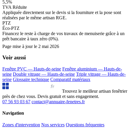
5,5%
TVA Réduite
Appliquée directement sur le devis si la fourniture et la pose sont
réalisées par le même artisan RGE.
PTZ
Éco-PTZ
Financez le reste à charge de vos travaux de menuiserie grâce à un
prêt bancaire à taux zéro (0%).
Page mise à jour le
2 mai 2026
Voir aussi
Fenêtre PVC — Hauts-de-seine
Fenêtre aluminium — Hauts-de-
seine
Double vitrage — Hauts-de-seine
Triple vitrage — Hauts-de-
seine
Glossaire technique
Comparatif matériaux
Annuaire Fenêtres
.fr
Trouvez le meilleur artisan fenêtrier
près de chez vous. Devis gratuit et sans engagement.
07 56 93 03 67
contact@annuaire-fenetres.fr
Navigation
Zones d'intervention
Nos services
Questions fréquentes