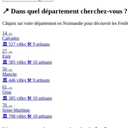
📍 Dans quel département cherchez-vous ?
Cliquez sur votre département en Normandie pour découvrir les Fenêt
14
→
Calvados
🏛 527 villes
🛠 9 artisans
27
→
Eure
🏛 585 villes
🛠 10 artisans
50
→
Manche
🏛 446 villes
🛠 9 artisans
61
→
Orne
🏛 385 villes
🛠 10 artisans
76
→
Seine-Maritime
🏛 708 villes
🛠 10 artisans