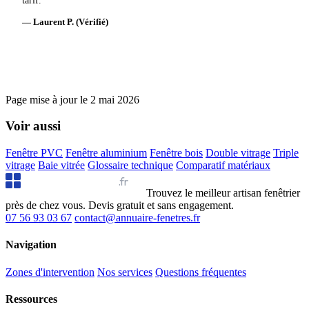
— Laurent P. (Vérifié)
Page mise à jour le
2 mai 2026
Voir aussi
Fenêtre PVC
Fenêtre aluminium
Fenêtre bois
Double vitrage
Triple
vitrage
Baie vitrée
Glossaire technique
Comparatif matériaux
Annuaire Fenêtres
.fr
Trouvez le meilleur artisan fenêtrier
près de chez vous. Devis gratuit et sans engagement.
07 56 93 03 67
contact@annuaire-fenetres.fr
Navigation
Zones d'intervention
Nos services
Questions fréquentes
Ressources