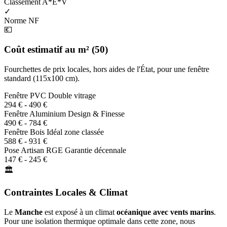
Classement A*E*V
✓
Norme NF
💶
Coût estimatif au m² (50)
Fourchettes de prix locales, hors aides de l'État, pour une fenêtre
standard (115x100 cm).
Fenêtre PVC
Double vitrage
294 € - 490 €
Fenêtre Aluminium
Design & Finesse
490 € - 784 €
Fenêtre Bois
Idéal zone classée
588 € - 931 €
Pose Artisan RGE
Garantie décennale
147 € - 245 €
🏛️
Contraintes Locales & Climat
Le
Manche
est exposé à un climat
océanique avec vents marins
.
Pour une isolation thermique optimale dans cette zone, nous