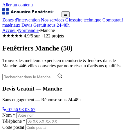
Aller au contenu
Annuaire Fenêtres
.fr
☰
Zones d'intervention
Nos services
Glossaire technique
Comparatif
matériaux
Devis Gratuit sous 24-48h
Accueil
›
Normandie
›
Manche
★★★★★
4.9/5 sur +122 projets
Fenêtriers Manche (50)
Trouvez les meilleurs experts en menuiserie & fenêtres dans le
Manche. 446 villes couvertes par notre réseau d'artisans qualifiés.
Devis Gratuit — Manche
Sans engagement — Réponse sous 24-48h
07 56 93 03 67
Nom *
Téléphone *
Code postal