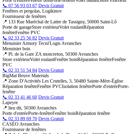
Porte d'entrée
Fenêtre bois
Porte-fenêtre
Volet battant
Store extérieur
📞 07 56 93 03 67
Devis Gratuit
Fenêtres et pergolas, Logikinov
Fournisseur de fenêtres
📍 133 Rue Maréchal de Lattre de Tassigny, 50000 Saint-Lô
Porte de garage
Store extérieur
Volet roulant
Réparation
fenêtre
Fenêtre PVC
📞 02 33 25 56 82
Devis Gratuit
Menuisier Armory Tecni'Logis Avranches
Menuisier bois
📍 Pl. de la Gare ZA moncreton, 50300 Avranches
Store extérieur
Volet roulant
Fenêtre bois
Réparation fenêtre
Fenêtre
PVC
📞 02 33 51 54 84
Devis Gratuit
BigMat Beuve Materials
📍 Zone D'Activités Les Crutelles, 3, 50480 Sainte-Mère-Église
Réparation fenêtre
Fenêtre PVC
Isolation fenêtre
Porte d'entrée
Porte-
fenêtre
📞 02 33 41 46 60
Devis Gratuit
Lapeyre
📍 lieu dit, 50300 Avranches
Porte d'entrée
Porte-fenêtre
Fenêtre bois
Réparation fenêtre
📞 02 33 89 69 70
Devis Gratuit
CASÉO Avranches
Fournisseur de fenêtres