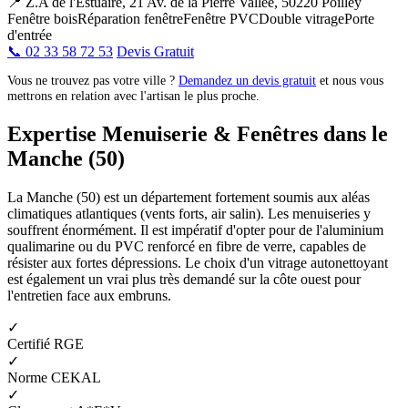
📍 Z.A de l'Estuaire, 21 Av. de la Pierre Vallée, 50220 Poilley
Fenêtre bois
Réparation fenêtre
Fenêtre PVC
Double vitrage
Porte
d'entrée
📞 02 33 58 72 53
Devis Gratuit
Vous ne trouvez pas votre ville ?
Demandez un devis gratuit
et nous vous
mettrons en relation avec l'artisan le plus proche.
Expertise Menuiserie & Fenêtres dans le
Manche (50)
La Manche (50) est un département fortement soumis aux aléas
climatiques atlantiques (vents forts, air salin). Les menuiseries y
souffrent énormément. Il est impératif d'opter pour de l'aluminium
qualimarine ou du PVC renforcé en fibre de verre, capables de
résister aux fortes dépressions. Le choix d'un vitrage autonettoyant
est également un vrai plus très demandé sur la côte ouest pour
l'entretien face aux embruns.
✓
Certifié RGE
✓
Norme CEKAL
✓