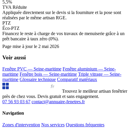
5,5%
TVA Réduite
Appliquée directement sur le devis si la fourniture et la pose sont
réalisées par le même artisan RGE.
PTZ
Éco-PTZ
Financez le reste à charge de vos travaux de menuiserie grâce à un
prêt bancaire à taux zéro (0%).
Page mise à jour le
2 mai 2026
Voir aussi
Fenêtre PVC — Seine-maritime
Fenêtre aluminium — Seine-
maritime
Fenêtre bois — Seine-maritime
Triple vitrage — Seine-
maritime
Glossaire technique
Comparatif matériaux
Annuaire Fenêtres
.fr
Trouvez le meilleur artisan fenêtrier
près de chez vous. Devis gratuit et sans engagement.
07 56 93 03 67
contact@annuaire-fenetres.fr
Navigation
Zones d'intervention
Nos services
Questions fréquentes