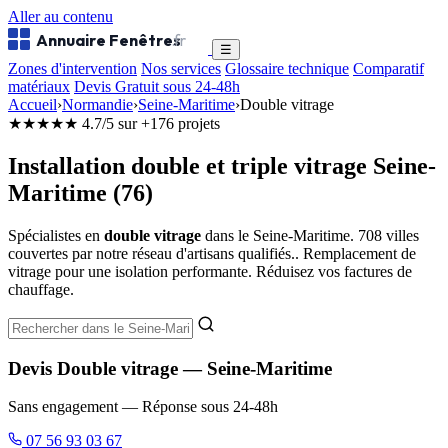
Aller au contenu
Annuaire Fenêtres
.fr
☰
Zones d'intervention
Nos services
Glossaire technique
Comparatif
matériaux
Devis Gratuit sous 24-48h
Accueil
›
Normandie
›
Seine-Maritime
›
Double vitrage
★★★★★
4.7/5 sur +176 projets
Installation double et triple vitrage Seine-
Maritime (76)
Spécialistes en
double vitrage
dans le Seine-Maritime. 708 villes
couvertes par notre réseau d'artisans qualifiés.. Remplacement de
vitrage pour une isolation performante. Réduisez vos factures de
chauffage.
Devis Double vitrage — Seine-Maritime
Sans engagement — Réponse sous 24-48h
07 56 93 03 67