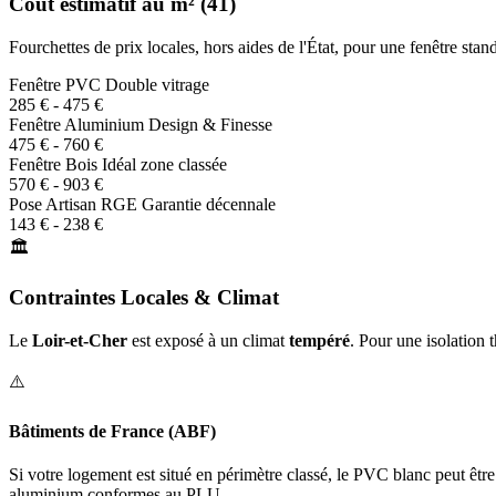
Coût estimatif au m² (41)
Fourchettes de prix locales, hors aides de l'État, pour une fenêtre st
Fenêtre PVC
Double vitrage
285 € - 475 €
Fenêtre Aluminium
Design & Finesse
475 € - 760 €
Fenêtre Bois
Idéal zone classée
570 € - 903 €
Pose Artisan RGE
Garantie décennale
143 € - 238 €
🏛️
Contraintes Locales & Climat
Le
Loir-et-Cher
est exposé à un climat
tempéré
. Pour une isolatio
⚠️
Bâtiments de France (ABF)
Si votre logement est situé en périmètre classé, le PVC blanc peut êtr
aluminium conformes au PLU.