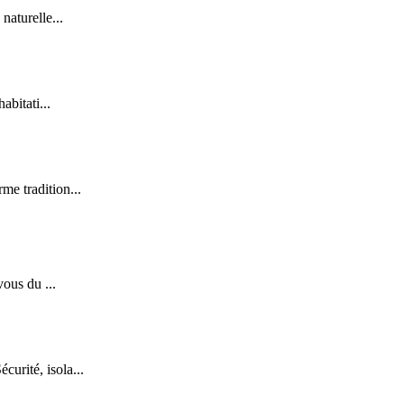
naturelle...
abitati...
me tradition...
vous du ...
urité, isola...