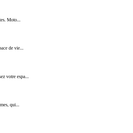
tes. Moto...
ace de vie...
z votre espa...
mes, qui...