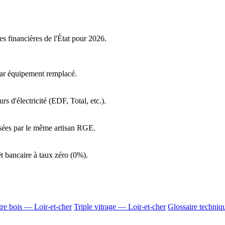
es financières de l'État pour 2026.
par équipement remplacé.
s d'électricité (EDF, Total, etc.).
lisées par le même artisan RGE.
t bancaire à taux zéro (0%).
re bois — Loir-et-cher
Triple vitrage — Loir-et-cher
Glossaire techniq