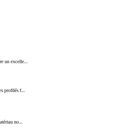
e un excelle...
 profilés f...
tériau no...