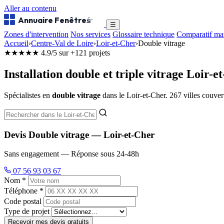
Aller au contenu
Annuaire Fenêtres
.fr
☰
Zones d'intervention
Nos services
Glossaire technique
Comparatif ma
Accueil
›
Centre-Val de Loire
›
Loir-et-Cher
›
Double vitrage
★★★★★
4.9/5 sur +121 projets
Installation double et triple vitrage Loir-e
Spécialistes en
double vitrage
dans le Loir-et-Cher. 267 villes couver
Devis Double vitrage — Loir-et-Cher
Sans engagement — Réponse sous 24-48h
07 56 93 03 67
Nom *
Téléphone *
Code postal
Type de projet
Recevoir mes devis gratuits