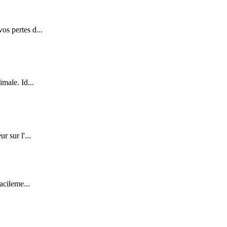
os pertes d...
male. Id...
r sur l'...
acileme...