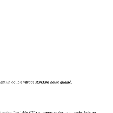
ment
un double vitrage standard haute qualité
.
éclaration Préalable (DP) et proposera des menuiseries bois ou