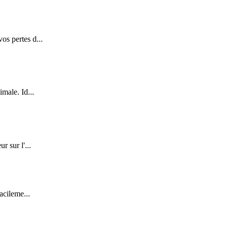
os pertes d...
male. Id...
r sur l'...
acileme...