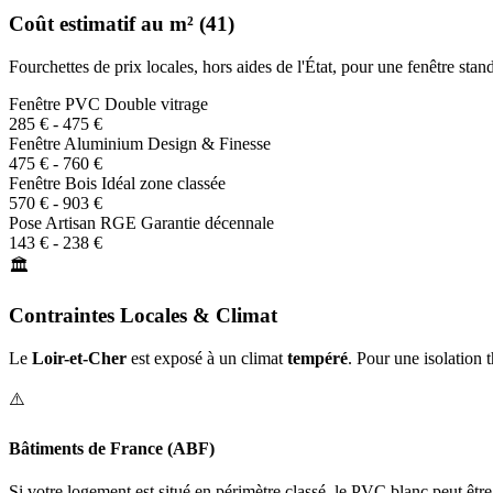
Coût estimatif au m² (41)
Fourchettes de prix locales, hors aides de l'État, pour une fenêtre st
Fenêtre PVC
Double vitrage
285 € - 475 €
Fenêtre Aluminium
Design & Finesse
475 € - 760 €
Fenêtre Bois
Idéal zone classée
570 € - 903 €
Pose Artisan RGE
Garantie décennale
143 € - 238 €
🏛️
Contraintes Locales & Climat
Le
Loir-et-Cher
est exposé à un climat
tempéré
. Pour une isolatio
⚠️
Bâtiments de France (ABF)
Si votre logement est situé en périmètre classé, le PVC blanc peut êtr