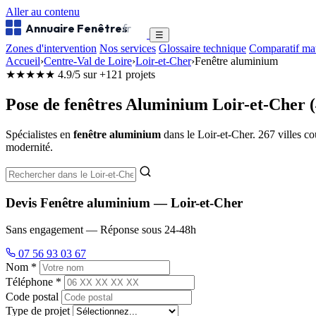
Aller au contenu
Annuaire Fenêtres
.fr
☰
Zones d'intervention
Nos services
Glossaire technique
Comparatif ma
Accueil
›
Centre-Val de Loire
›
Loir-et-Cher
›
Fenêtre aluminium
★★★★★
4.9/5 sur +121 projets
Pose de fenêtres Aluminium Loir-et-Cher (
Spécialistes en
fenêtre aluminium
dans le Loir-et-Cher. 267 villes co
modernité.
Devis Fenêtre aluminium — Loir-et-Cher
Sans engagement — Réponse sous 24-48h
07 56 93 03 67
Nom *
Téléphone *
Code postal
Type de projet