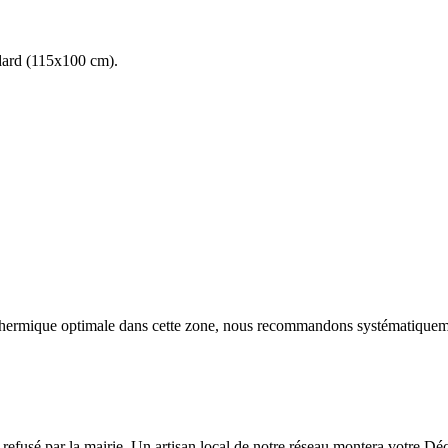
andard (115x100 cm).
n thermique optimale dans cette zone, nous recommandons systématique
e refusé par la mairie. Un artisan local de notre réseau montera votre D