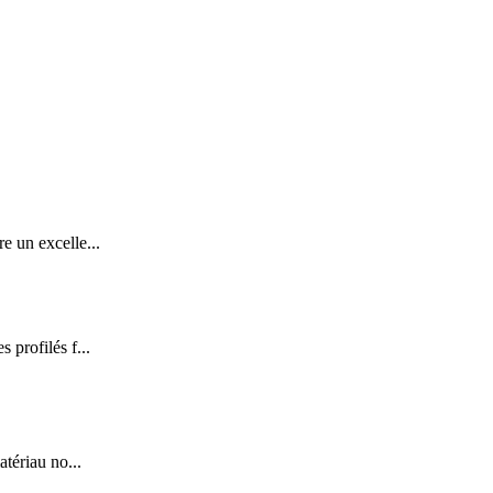
e un excelle...
 profilés f...
tériau no...