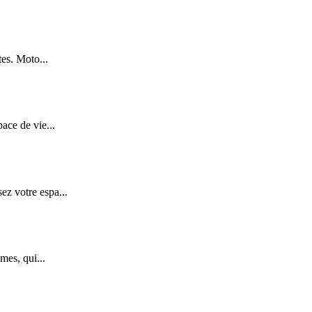
tes. Moto...
ace de vie...
z votre espa...
mes, qui...