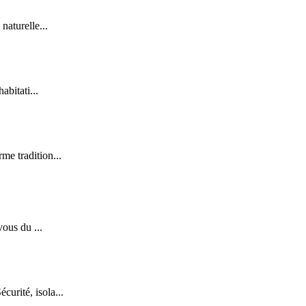
naturelle...
abitati...
me tradition...
vous du ...
urité, isola...