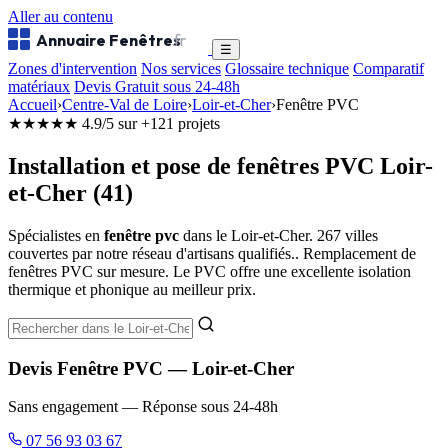
Aller au contenu
Annuaire Fenêtres
.fr
☰
Zones d'intervention
Nos services
Glossaire technique
Comparatif
matériaux
Devis Gratuit sous 24-48h
Accueil
›
Centre-Val de Loire
›
Loir-et-Cher
›
Fenêtre PVC
★★★★★
4.9/5 sur +121 projets
Installation et pose de fenêtres PVC Loir-
et-Cher (41)
Spécialistes en
fenêtre pvc
dans le Loir-et-Cher. 267 villes
couvertes par notre réseau d'artisans qualifiés.. Remplacement de
fenêtres PVC sur mesure. Le PVC offre une excellente isolation
thermique et phonique au meilleur prix.
Devis Fenêtre PVC — Loir-et-Cher
Sans engagement — Réponse sous 24-48h
07 56 93 03 67