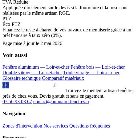
TVA Réduite
Appliquée directement sur le devis si la fourniture et la pose sont
réalisées par le même artisan RGE.
PTZ
Éco-PTZ
Financez le reste à charge de vos travaux de menuiserie grâce à un
prêt bancaire à taux zéro (0%).
Page mise à jour le
2 mai 2026
Voir aussi
Fenêtre aluminium — Loir-et-cher
Fenêtre bois — Loir-et-cher
Double vitrage — Loir-et-cher
Triple vitrage — Loir-et-cher
Glossaire technique
Comparatif matériaux
Annuaire Fenêtres
.fr
Trouvez le meilleur artisan fenêtrier
près de chez vous. Devis gratuit et sans engagement.
07 56 93 03 67
contact@annuaire-fenetres.fr
Navigation
Zones d'intervention
Nos services
Questions fréquentes
Ressources