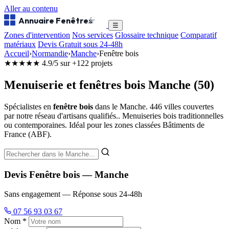
Aller au contenu
Annuaire Fenêtres
.fr
☰
Zones d'intervention
Nos services
Glossaire technique
Comparatif
matériaux
Devis Gratuit sous 24-48h
Accueil
›
Normandie
›
Manche
›
Fenêtre bois
★★★★★
4.9/5 sur +122 projets
Menuiserie et fenêtres bois Manche (50)
Spécialistes en
fenêtre bois
dans le Manche. 446 villes couvertes
par notre réseau d'artisans qualifiés.. Menuiseries bois traditionnelles
ou contemporaines. Idéal pour les zones classées Bâtiments de
France (ABF).
Devis Fenêtre bois — Manche
Sans engagement — Réponse sous 24-48h
07 56 93 03 67
Nom *