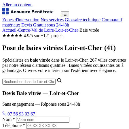
Aller au contenu
Annuaire Fenêtres
.fr
☰
Zones d'intervention
Nos services
Glossaire technique
Comparatif
matériaux
Devis Gratuit sous 24-48h
Accueil
›
Centre-Val de Loire
›
Loir-et-Cher
›
Baie vitrée
★★★★★
4.9/5 sur +121 projets
Pose de baies vitrées Loir-et-Cher (41)
Spécialistes en
baie vitrée
dans le Loir-et-Cher. 267 villes couvertes
par notre réseau d'artisans qualifiés.. Baies vitrées coulissantes ou à
galandage. Ouvrez votre intérieur sur l'extérieur avec élégance.
Devis Baie vitrée — Loir-et-Cher
Sans engagement — Réponse sous 24-48h
07 56 93 03 67
Nom *
Téléphone *